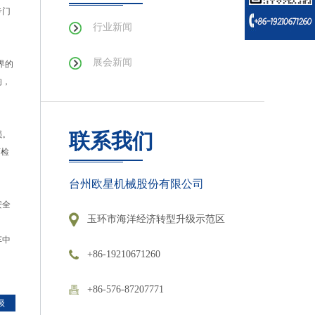
专门
行业新闻
展会新闻
界的
响，
损。
联系我们
店检
台州欧星机械股份有限公司
安全
玉环市海洋经济转型升级示范区
车中
+86-19210671260
+86-576-87207771
级