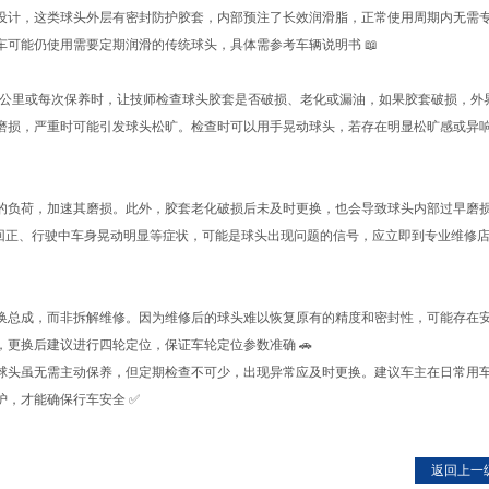
设计，这类球头外层有密封防护胶套，内部预注了长效润滑脂，正常使用周期内无需
可能仍使用需要定期润滑的传统球头，具体需参考车辆说明书 📖
万公里或每次保养时，让技师检查球头胶套是否破损、老化或漏油，如果胶套破损，外
磨损，严重时可能引发球头松旷。检查时可以用手晃动球头，若存在明显松旷感或异
的负荷，加速其磨损。此外，胶套老化破损后未及时更换，也会导致球头内部过早磨
动回正、行驶中车身晃动明显等症状，可能是球头出现问题的信号，应立即到专业维修
换总成，而非拆解维修。因为维修后的球头难以恢复原有的精度和密封性，可能存在
更换后建议进行四轮定位，保证车轮定位参数准确 🚗
球头虽无需主动保养，但定期检查不可少，出现异常应及时更换。建议车主在日常用
，才能确保行车安全 ✅
返回上一