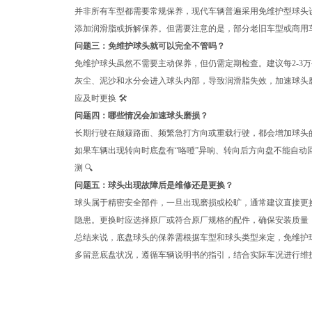
并非所有车型都需要常规保养，现代车辆普遍采用免维护型球头
添加润滑脂或拆解保养。但需要注意的是，部分老旧车型或商用车
问题三：免维护球头就可以完全不管吗？
免维护球头虽然不需要主动保养，但仍需定期检查。建议每2-3
灰尘、泥沙和水分会进入球头内部，导致润滑脂失效，加速球头
应及时更换 🛠️
问题四：哪些情况会加速球头磨损？
长期行驶在颠簸路面、频繁急打方向或重载行驶，都会增加球头
如果车辆出现转向时底盘有“咯噔”异响、转向后方向盘不能自
测 🔍
问题五：球头出现故障后是维修还是更换？
球头属于精密安全部件，一旦出现磨损或松旷，通常建议直接更
隐患。更换时应选择原厂或符合原厂规格的配件，确保安装质量，
总结来说，底盘球头的保养需根据车型和球头类型来定，免维护
多留意底盘状况，遵循车辆说明书的指引，结合实际车况进行维护