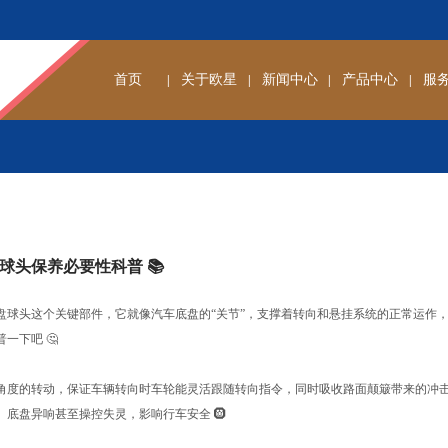
首页
关于欧星
新闻中心
产品中心
服
|
|
|
|
球头保养必要性科普 📚
盘球头这个关键部件，它就像汽车底盘的“关节”，支撑着转向和悬挂系统的正常运作
一下吧 🤔
角度的转动，保证车辆转向时车轮能灵活跟随转向指令，同时吸收路面颠簸带来的冲
底盘异响甚至操控失灵，影响行车安全 🛞